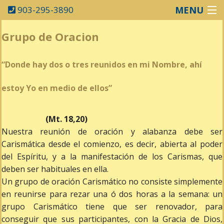
903-295-3890
MENU
Home
Grupo de Oracion
Schedule
“Donde hay dos o tres reunidos en mi Nombre, ahí
Committees
estoy Yo en medio de ellos”
Ministries
Faith Formation
(Mt. 18,20)
Nuestra reunión de oración y alabanza debe ser
Calendar
Carismática desde el comienzo, es decir, abierta al poder
del Espíritu, y a la manifestación de los Carismas, que
Facilities
deben ser habituales en ella.
Un grupo de oración Carismático no consiste simplemente
Donate
en reunirse para rezar una ó dos horas a la semana: un
Bulletins
grupo Carismático tiene que ser renovador, para
conseguir que sus participantes, con la Gracia de Dios,