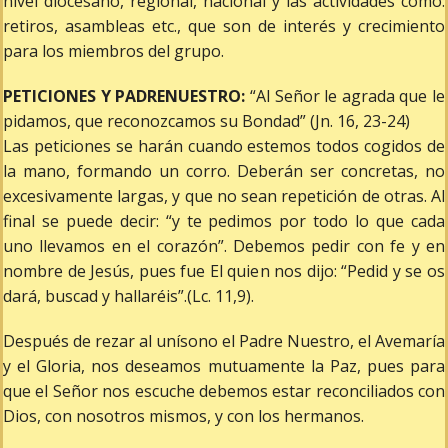
nivel diocesano, regional, nacional y las actividades como:
retiros, asambleas etc., que son de interés y crecimiento
para los miembros del grupo.
PETICIONES Y PADRENUESTRO:
“Al Señor le agrada que le
pidamos, que reconozcamos su Bondad” (Jn. 16, 23-24)
Las peticiones se harán cuando estemos todos cogidos de
la mano, formando un corro. Deberán ser concretas, no
excesivamente largas, y que no sean repetición de otras. Al
final se puede decir: “y te pedimos por todo lo que cada
uno llevamos en el corazón”. Debemos pedir con fe y en
nombre de Jesús, pues fue El quien nos dijo: “Pedid y se os
dará, buscad y hallaréis”.(Lc. 11,9).
Después de rezar al unísono el Padre Nuestro, el Avemaría
y el Gloria, nos deseamos mutuamente la Paz, pues para
que el Señor nos escuche debemos estar reconciliados con
Dios, con nosotros mismos, y con los hermanos.